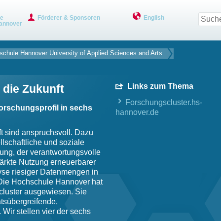
ve
Förderer & Sponsoren
English
annover
chule ­Hannover University of Applied Sciences and Arts
Links zum Thema
 die Zukunft
Forschungscluster.hs-
rschungsprofil in sechs
hannover.de
t sind anspruchsvoll. Dazu
llschaftliche und soziale
ung, der verantwortungsvolle
ärkte Nutzung erneuerbarer
lyse riesiger Datenmengen in
. Die Hochschule Hannover hat
luster ausgewiesen. Sie
ätsübergreifende,
Wir stellen vier der sechs