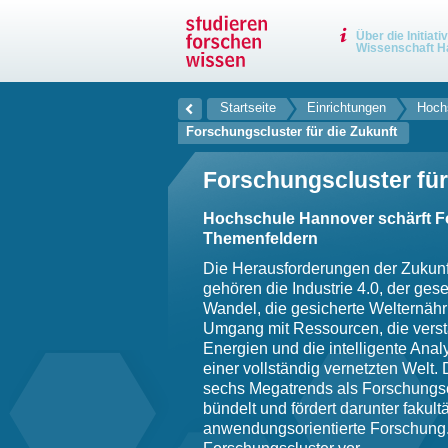
Über die Initiati
Wissenschaft H
Startseite
Einrichtungen
Hochs
Forschungscluster für die Zukunft
Forschungscluster für
Hochschule Hannover schärft Fo
Themenfeldern
Die Herausforderungen der Zukunf
gehören die Industrie 4.0, der gese
Wandel, die gesicherte Welternähr
Umgang mit Ressourcen, die verst
Energien und die intelligente Ana
einer vollständig vernetzten Welt
sechs Megatrends als Forschungsc
bündelt und fördert darunter fakult
anwendungsorientierte Forschung. 