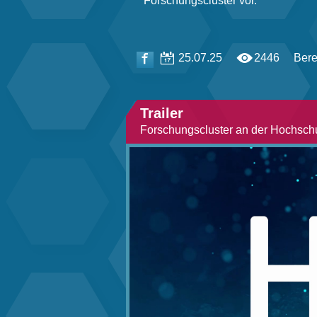
Forschungscluster vor.
25.07.25
2446
Bere
Trailer
Forschungscluster an der Hochsch