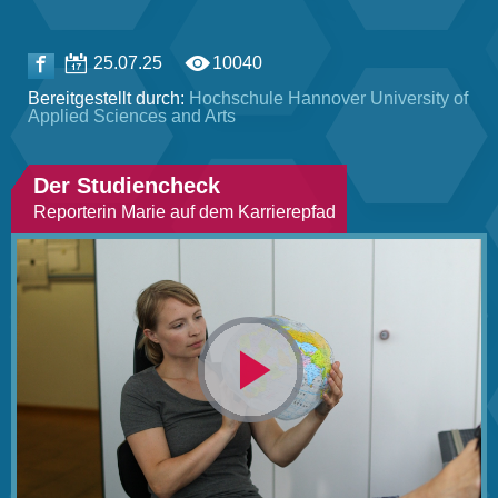
25.07.25
10040
Bereitgestellt durch:
Hochschule ­Hannover University of
Applied Sciences and Arts
Der Studiencheck
Reporterin Marie auf dem Karrierepfad
Video
abspielen