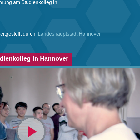
ahrung am Studienkolleg in
eitgestellt durch:
Landeshauptstadt Hannover
dienkolleg in Hannover
Video