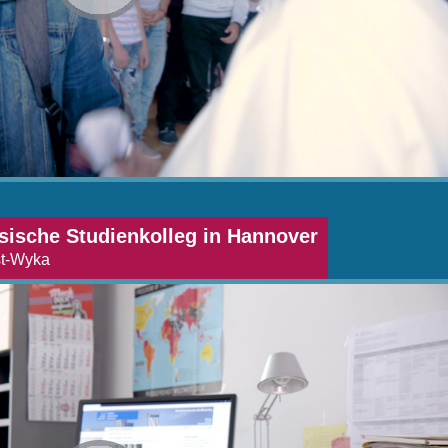
abspielen
sische Studienkolleg in Hannover
st-Wyka