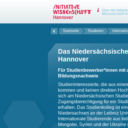
Über die Initiati
Wissenschaft H
Startseite
Studieren
Internatio
Das Niedersächsische 
Hannover
Für Studienbewerber*innen mit
Bildungsnachweis
Studieninteressierte, die aus ein
kommen und keinen direkten Hoc
sich am Niedersächsischen Studien
Zugangsberechtigung für ein Stud
erhalten. Das Studienkolleg ist ei
Niedersachsen an der Leibniz Univ
Internationale Studierende aus In
Mongolei, Syrien und der Ukraine