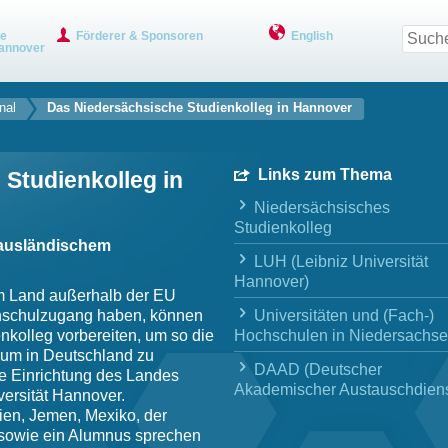
ve
Förderer & Sponsoren
English
annover
nal
Das Niedersächsische Studienkolleg in Hannover
Links zum Thema
Studienkolleg in
Niedersächsisches
Studienkolleg
 ausländischem
LUH (Leibniz Universität
Hannover)
em Land außerhalb der EU
Universitäten und (Fach-)
hschulzugang haben, können
Hochschulen in Niedersachs
kolleg vorbereiten, um so die
ium in Deutschland zu
DAAD (Deutscher
ne Einrichtung des Landes
Akademischer Austauschdiens
ersität Hannover.
dien, Jemen, Mexiko, der
 sowie ein Alumnus sprechen