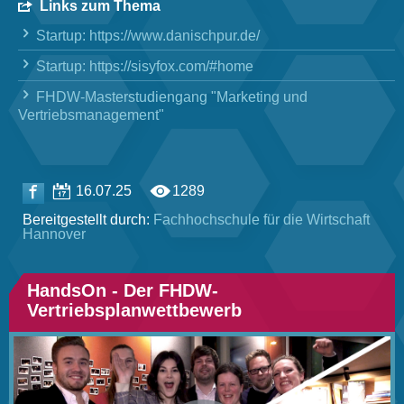
Links zum Thema
Startup: https://www.danischpur.de/
Startup: https://sisyfox.com/#home
FHDW-Masterstudiengang "Marketing und
Vertriebsmanagement"
16.07.25
1289
Bereitgestellt durch:
Fachhochschule ­für die Wirtschaft
Hannover
HandsOn - Der FHDW-
Vertriebsplanwettbewerb