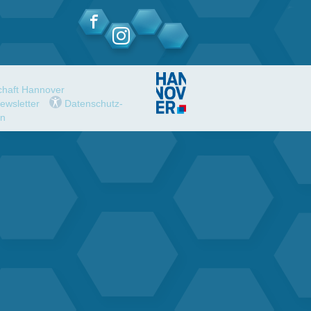
schaft Hannover
ewsletter
Datenschutz-
en