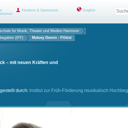
ve
Förderer & Sponsoren
English
annover
chule für ­Musik, Theater und ­Medien Hannover
begabter (IFF)
Matvey Demin - Flötist
k – mit neuen Kräften und
gestellt durch:
Institut zur Früh-Förderung musikalisch Hochbeg