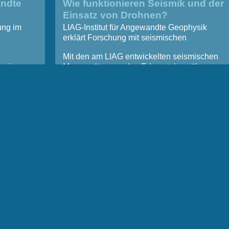
andte
Wie funktionieren Seismik und der
Einsatz von Drohnen?
ung im
LIAG-Institut für Angewandte Geophysik
erklärt Forschung mit seismischen
Messgeräten
Mit den am LIAG entwickelten seismischen
seiner
Messgeräten werden Erkenntnisse über
75 Jahren
Prozesse, Strukturen und Veränderungen im
oden zur
schwer zugänglichen Untergrund gewonnen.
und
Das ist wichtig für die Erforschung von
twickeln
Grundwasser und Geogefahren, wie
stetig
Erdbeben. Drohnenunterstützte
Messsysteme durchleuchten mittels
n
elektromagnetischer Felder den Untergrund
bis in mehrere hundert Meter Tiefe.
rme, und
adene
he
d
en
 Bauen