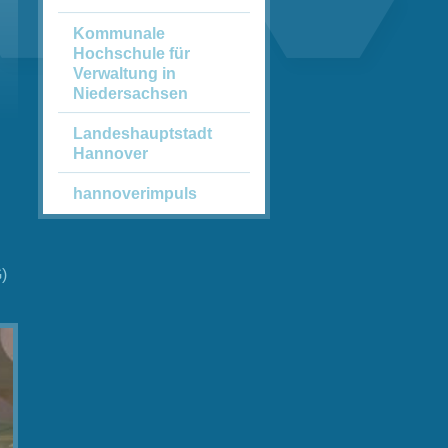
Kommunale
Hochschule für
Verwaltung in
Niedersachsen
Landeshauptstadt
Hannover
hannoverimpuls
)