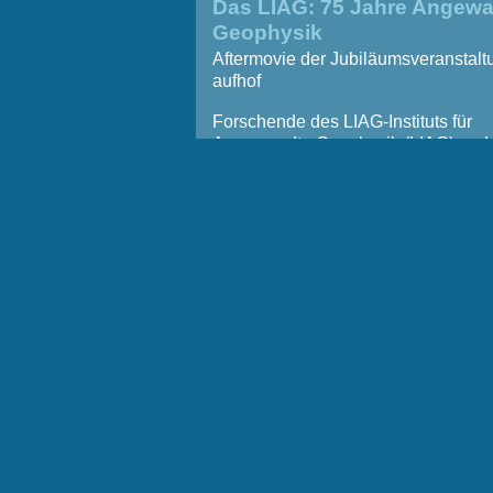
Das LIAG: 75 Jahre Angew
Geophysik
Aftermovie der Jubiläumsveranstalt
aufhof
Forschende des LIAG-Instituts für
Angewandte Geophysik (LIAG) und 
Vorgängerinstitutionen setzen seit 
angewandte geophysikalische Meth
Erkundung des oberflächennahen 
nutzbaren Untergrundes ein und en
Mess- sowie Auswertungsverfahren 
weiter. Dies ist Voraussetzung zur
Beantwortung von Forschungsfrage
beispielsweise zu Grundwasser,
Geogefahren, Georeservoire als
Energiequelle, zum Beispiel Erdwä
Energiespeicher. Rund 130 eingel
Gäste, darunter der Niedersächsisc
Umweltminister Christian Meyer un
Staatssekretär im Niedersächsisch
Ministerium für Wirtschaft, Verkehr,