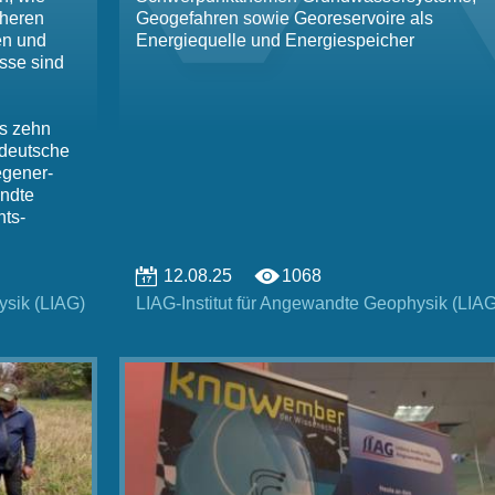
üheren
Geogefahren sowie Georeservoire als
en und
Energiequelle und Energiespeicher
sse sind
s zehn
 deutsche
egener-
andte
hts-
12.08.25
1068
ysik (LIAG)
LIAG-Institut für Angewandte Geophysik (LIAG