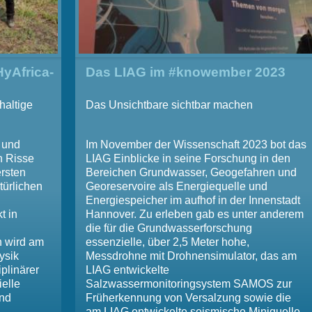
HyAfrica-
Das LIAG im #knowember 2023
haltige
Das Unsichtbare sichtbar machen
e und
Im November der Wissenschaft 2023 bot das
h Risse
LIAG Einblicke in seine Forschung in den
ersten
Bereichen Grundwasser, Geogefahren und
türlichen
Georeservoire als Energiequelle und
Energiespeicher im aufhof in der Innenstadt
t in
Hannover. Zu erleben gab es unter anderem
die für die Grundwasserforschung
 wird am
essenzielle, über 2,5 Meter hohe,
ysik
Messdrohne mit Drohnensimulator, das am
plinärer
LIAG entwickelte
ielle
Salzwassermonitoringsystem SAMOS zur
und
Früherkennung von Versalzung sowie die
am LIAG entwickelte seismische Miniquelle