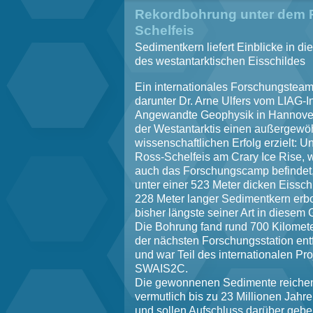
Rekordbohrung unter dem 
Schelfeis
Sedimentkern liefert Einblicke in di
des westantarktischen Eisschildes
Ein internationales Forschungsteam
darunter Dr. Arne Ulfers vom LIAG-Ins
Angewandte Geophysik in Hannover,
der Westantarktis einen außergewö
wissenschaftlichen Erfolg erzielt: U
Ross-Schelfeis am Crary Ice Rise, 
auch das Forschungscamp befindet
unter einer 523 Meter dicken Eissch
228 Meter langer Sedimentkern erbo
bisher längste seiner Art in diesem 
Die Bohrung fand rund 700 Kilomet
der nächsten Forschungsstation entfe
und war Teil des internationalen Pro
SWAIS2C.
Die gewonnenen Sedimente reiche
vermutlich bis zu 23 Millionen Jahr
und sollen Aufschluss darüber gebe