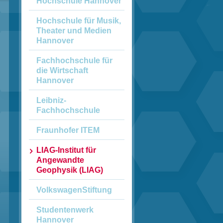
Hochschule ­Hannover
Hochschule für ­Musik,
Theater und ­Medien
Hannover
Fachhochschule ­für
die Wirtschaft
Hannover
Leibniz-
Fachhochschule
Fraunhofer ITEM
LIAG-Institut für
Angewandte
Geophysik (LIAG)
VolkswagenStiftung
Studentenwerk
Hannover