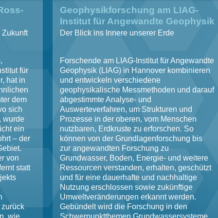
Ross-
Geophysikforschung am LIAG-
Institut für Angewandte Geophysik
(LIAG) in Hannover
e Zukunft
Der Blick ins Innere unserer Erde
,
Forschende am LIAG-Institut für Angewandte
titut für
Geophysik (LIAG) in Hannover kombinieren
 hat in
und entwickeln verschiedene
hnlichen
geophysikalische Messmethoden und darauf
nter dem
abgestimmte Analyse- und
wo sich
Auswerteverfahren, um Strukturen und
, wurde
Prozesse in der oberen, vom Menschen
icht ein
nutzbaren, Erdkruste zu erforschen. So
hrt – der
können von der Grundlagenforschung bis
Gebiet.
zur angewandten Forschung zu
er von
Grundwasser, Boden, Energie- und weitere
rnt statt
Ressourcen verstanden, erhalten, geschützt
jekts
und für eine dauerhafte und nachhaltige
Nutzung erschlossen sowie zukünftige
n
Umweltveränderungen erkannt werden.
e zurück
Gebündelt wird die Forschung in den
n, wie
Schwerpunktthemen Grundwassersysteme,