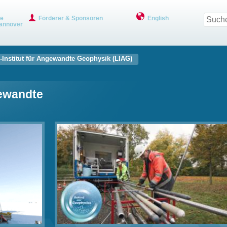
ve
Förderer & Sponsoren
English
annover
-Institut für Angewandte Geophysik (LIAG)
gewandte