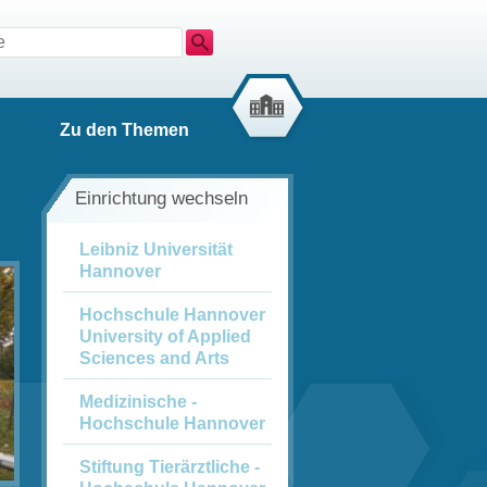
Suche
Zu den Themen
Einrichtung wechseln
Leibniz Universität
Hannover
Hochschule ­Hannover
University of Applied
Sciences and Arts
Medizinische ­
Hochschule ­Hannover
Stiftung ­Tierärztliche ­