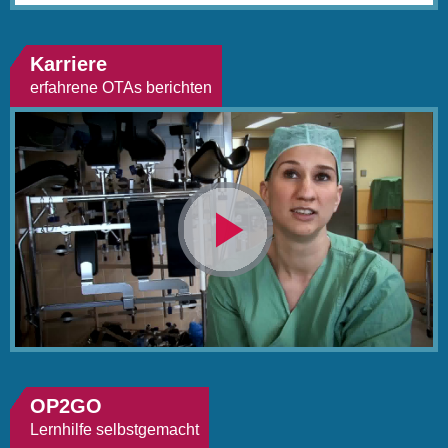
Karriere
erfahrene OTAs berichten
Video
abspielen
OP2GO
Lernhilfe selbstgemacht