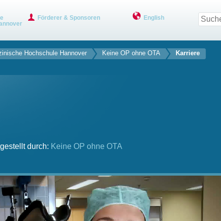
ve
Förderer & Sponsoren
English
annover
inische ­Hochschule ­Hannover
Keine OP ohne OTA
Karriere
gestellt durch:
Keine OP ohne OTA