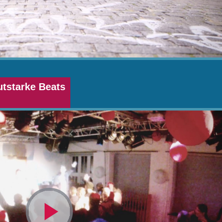
utstarke Beats
Video