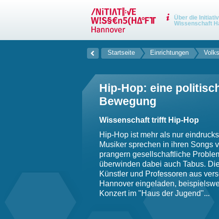
Über die Initiati
Wissenschaft H
Startseite
Einrichtungen
Volk
Hip-Hop: eine politisc
Bewegung
Wissenschaft trifft Hip-Hop
Hip-Hop ist mehr als nur eindruck
Musiker sprechen in ihren Songs vo
prangern gesellschaftliche Probl
überwinden dabei auch Tabus. Die
Künstler und Professoren aus ver
Hannover eingeladen, beispielswei
Konzert im "Haus der Jugend"...