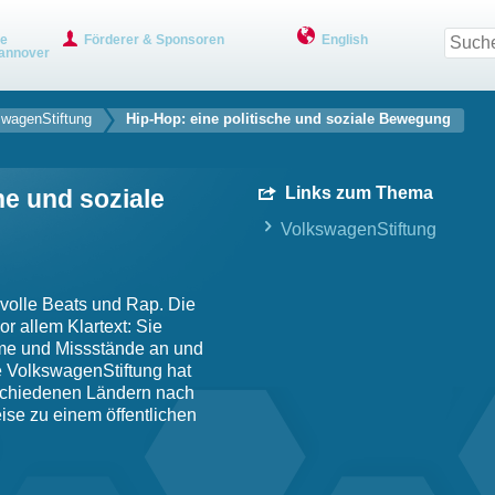
ve
Förderer & Sponsoren
English
annover
swagenStiftung
Hip-Hop: eine politische und soziale Bewegung
Links zum Thema
he und soziale
VolkswagenStiftung
svolle Beats und Rap. Die
r allem Klartext: Sie
eme und Missstände an und
 VolkswagenStiftung hat
schiedenen Ländern nach
se zu einem öffentlichen