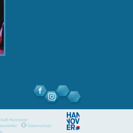
schaft Hannover
ewsletter
Datenschutz-
en