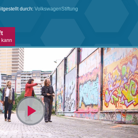
itgestellt durch:
VolkswagenStiftung
ft
 kann
Video
abspielen