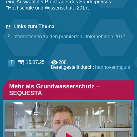
eine Auswahl der Preisträger des Sonderpreises
"Hochschule und Wissenschaft" 2017.
Links zum Thema
Informationen zu den prämierten Unternehmen 2017
16.07.25
288
Bereitgestellt durch:
hannoverimpuls
Mehr als Grundwasserschutz –
SEQUESTA