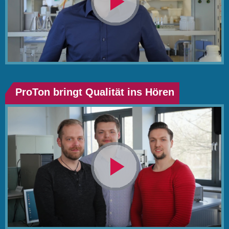
Video
abspielen
ProTon bringt Qualität ins Hören
Video
abspielen