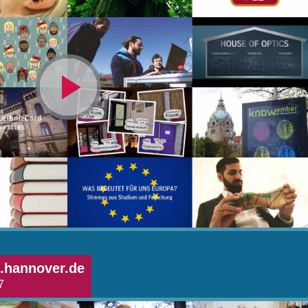
Video
abspielen
.hannover.de
7