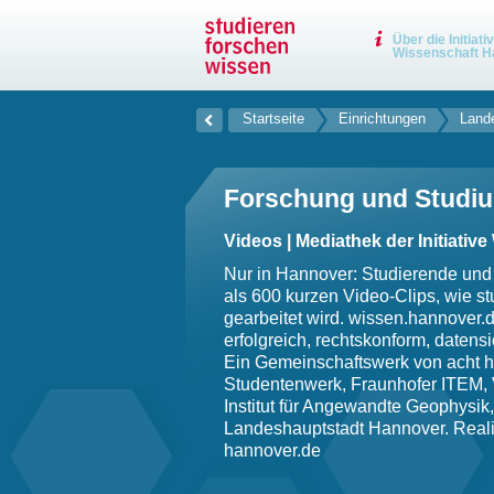
Über die Initiati
Wissenschaft H
Startseite
Einrichtungen
Land
Forschung und Studiu
Videos | Mediathek der Initiati
Nur in Hannover: Studierende und
als 600 kurzen Video-Clips, wie stu
gearbeitet wird. wissen.hannover.de
erfolgreich, rechtskonform, datens
Ein Gemeinschaftswerk von acht 
Studentenwerk, Fraunhofer ITEM, 
Institut für Angewandte Geophysi
Landeshauptstadt Hannover. Reali
hannover.de