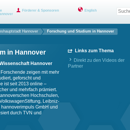
ve
Förderer & Sponsoren
English
annover
eshauptstadt Hannover
Forschung und Studium in Hannover
Links zum Thema
m in Hannover
Direkt zu den Videos der
ve Wissenschaft Hannover
Partner
 Forschende zeigen mit mehr
diert, geforscht und
 ist seit 2013 online –
icher und mehrfach prämiert.
hannoverschen Hochschulen,
VolkswagenStiftung, Leibniz-
k, hannoverimpuls GmbH und
siert durch TVN und