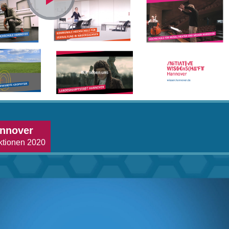
Video
abspielen
annover
ktionen 2020