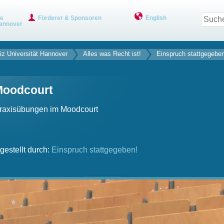
ve
Förderer & Sponsoren
English
annover
iz Universität Hannover
Alles was Recht ist!
Einspruch stattgegeben
Moodcourt
 Praxisübungen im Moodcourt
gestellt durch:
Einspruch stattgegeben!