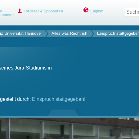
ve
Förderer & Sponsoren
English
annover
iz Universität Hannover
Alles was Recht ist!
Einspruch stattgegeben
seines Jura-Studiums in
gestellt durch:
Einspruch stattgegeben!