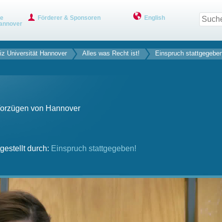
ve
Förderer & Sponsoren
English
annover
iz Universität Hannover
Alles was Recht ist!
Einspruch stattgegeben
 Vorzügen von Hannover
gestellt durch:
Einspruch stattgegeben!