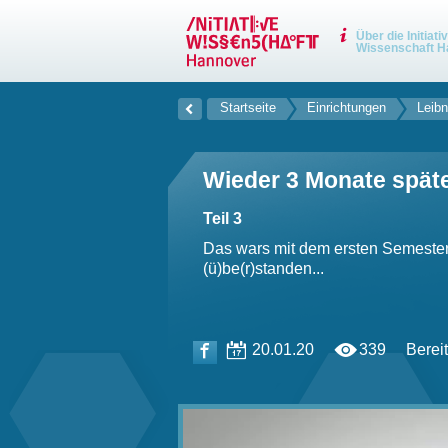
Über die Initiati
Wissenschaft H
Startseite
Einrichtungen
Leibn
Wieder 3 Monate spät
Teil 3
Das wars mit dem ersten Semester. 
(ü)be(r)standen...
20.01.20
339
Bereit