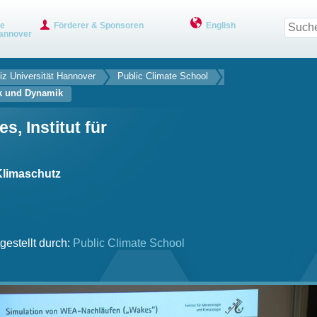
ve
Förderer & Sponsoren
English
annover
iz Universität Hannover
Public Climate School
tik und Dynamik
s, Institut für
Klimaschutz
gestellt durch:
Public Climate School