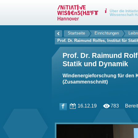
Über die Initiati
Wissenschaft H
Startseite
Einrichtungen
Leibn
Prof. Dr. Raimund Rolfes, Institut für Sta
Prof. Dr. Raimund Rolfe
Statik und Dynamik
Windenergieforschung für den 
(Zusammenschnitt)
16.12.19
783
Bereit