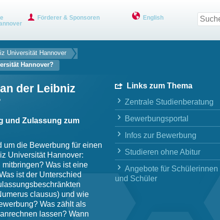
ve
Förderer & Sponsoren
English
annover
iz Universität Hannover
ersität Hannover?
Links zum Thema
an der Leibniz
?
Zentrale Studienberatung
Bewerbungsportal
ng und Zulassung zum
Infos zur Bewerbung
nd um die Bewerbung für einen
Studieren ohne Abitur
z Universität Hannover:
mitbringen? Was ist eine
Angebote für Schülerinnen
as ist der Unterschied
und Schüler
zulassungsbeschränkten
Numerus clausus) und wie
Bewerbung? Was zählt als
ir anrechnen lassen? Wann