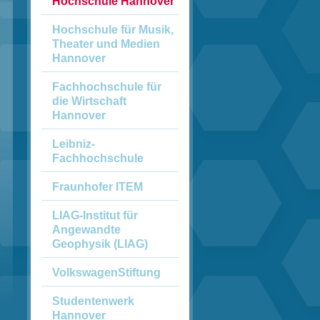
Hochschule ­Hannover
Hochschule für ­Musik,
Theater und ­Medien
Hannover
Fachhochschule ­für
die Wirtschaft
Hannover
Leibniz-
Fachhochschule
Fraunhofer ITEM
LIAG-Institut für
Angewandte
Geophysik (LIAG)
VolkswagenStiftung
Studentenwerk
Hannover