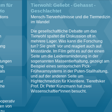
um für
Tierwohl: Geliebt - Gehasst -
iHo
Geschlachtet
tions
Mensch-Tierverhältnisse und die Tiermedizin
im Wandel
Die gesellschaftliche Debatte um das
n
Tierwohl spaltet die Diskussion oft in
mehrere Lager. Was kann die Forschung
ung
tun? Sie greift vor und reagiert auch auf
Missstände. Im Film geht es auf der einen
Seite um die Leidensminderung in der
ltungen
sogenannten Massentierhaltung, gezeigt am
ng
Beispiel eines sensorischen Pick-
als
Frühwarnsystems in der Puten-Stallhaltung,
und auf der anderen Seite um
ur
Hightechmedizin für Kleintiere. Tierethiker
che
Prof. Dr. Peter Kunzmann hat zwei
Wissenschaftler*innen besucht.
operativ
den von
 zu