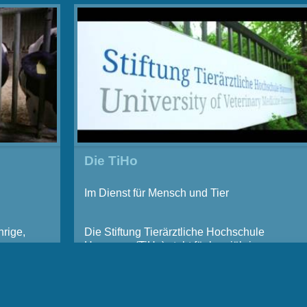
Die TiHo
Im Dienst für Mensch und Tier
rige,
Die Stiftung Tierärztliche Hochschule
Hannover (TiHo) steht für langjährige
ary
Kompetenz in der Veterinärmedizin. Sie ist
eine bedeutende wissenschaftliche
Institution, die moderne Wissenschaft mit
universitärer Tradition verbindet. Gegründet