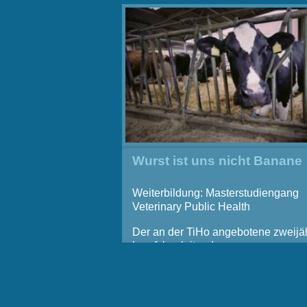
Wurst ist uns nicht Banane
Weiterbildung: Masterstudiengang
Veterinary Public Health
Der an der TiHo angebotene zweijäh
berufsbegleitende
Weiterbildungsstudiengang Veterin
Public Health, VPH, richtet sich an
Tierärztinnen und Tierärzte, die sich
weiterbilden oder im Bereich des