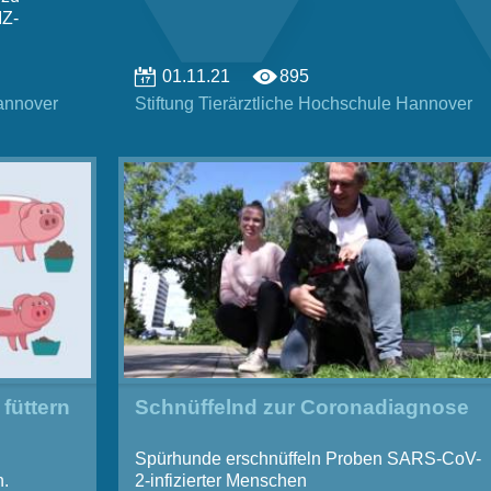
IZ-
01.11.21
895
Hannover
Stiftung ­Tierärztliche ­Hochschule ­Hannover
füttern
Schnüffelnd zur Coronadiagnose
Spürhunde erschnüffeln Proben SARS-CoV-
n.
2-infizierter Menschen