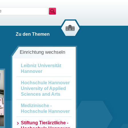
Suche
Zu den Themen
Einrichtung wechseln
Leibniz Universität
Hannover
Hochschule ­Hannover
University of Applied
Sciences and Arts
Medizinische ­
Hochschule ­Hannover
Stiftung ­Tierärztliche ­