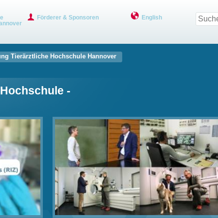
ve
Förderer & Sponsoren
English
annover
ung ­Tierärztliche ­Hochschule ­Hannover
e ­Hochschule ­