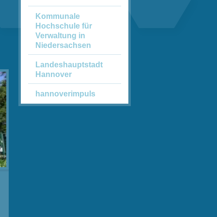
Kommunale
Hochschule für
Verwaltung in
Niedersachsen
Landeshauptstadt
Hannover
hannoverimpuls