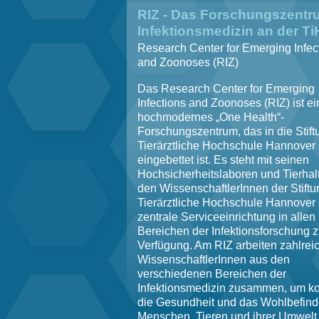
RIZ - Das Forschungszentr
Infektionsmedizin an der T
Research Center for Emerging Infec
and Zoonoses (RIZ)
Das Research Center for Emerging
Infections and Zoonoses (RIZ) ist ei
hochmodernes „One Health“-
Forschungszentrum, das in die Stift
Tierärztliche Hochschule Hannover
eingebettet ist. Es steht mit seinen
Hochsicherheitslaboren und Tierha
den WissenschaftlerInnen der Stiftu
Tierärztliche Hochschule Hannover 
zentrale Serviceeinrichtung in allen
Bereichen der Infektionsforschung z
Verfügung. Am RIZ arbeiten zahlrei
WissenschaftlerInnen aus den
verschiedenen Bereichen der
Infektionsmedizin zusammen, um ko
die Gesundheit und das Wohlbefin
Menschen, Tieren und ihrer Umwelt