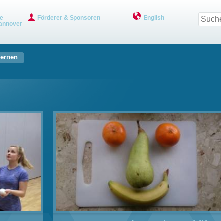
ve
Förderer & Sponsoren
English
annover
Lernen