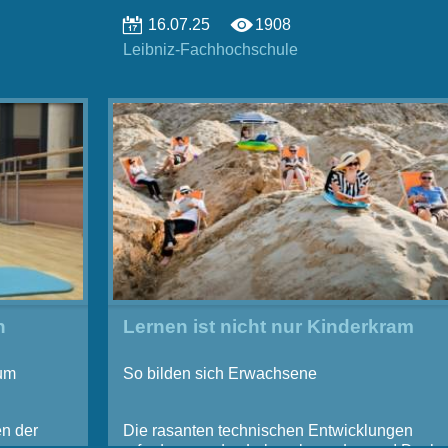
16.07.25
1908
Leibniz-Fachhochschule
n
Lernen ist nicht nur Kinderkram
ium
So bilden sich Erwachsene
n der
Die rasanten technischen Entwicklungen